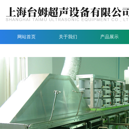
网站首页
关于我们
产品展示