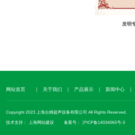
发明
网站首页
｜
关于我们
｜
产品展示
｜
新闻中心
｜
Copyright 2023 上海台姆超声设备有限公司 All Rights Reserved.
技术支持：
上海网站建设
备案号：
沪ICP备14034065号-3