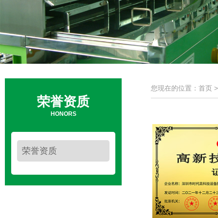
您现在的位置：首页 
荣誉资质
HONORS
荣誉资质